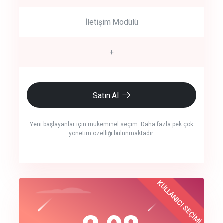
İletişim Modülü
+
Satın Al
Yeni başlayanlar için mükemmel seçim. Daha fazla pek çok
yönetim özelliği bulunmaktadır.
crm auto cync
KULLANICI SEÇİMİ
Best Choice
click to call back