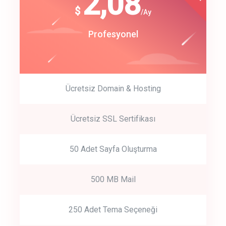
180
2,08
$
$
/year
/Ay
track energy costs
Start Up
Profesyonel
predictive dialing
Ücretsiz Domain & Hosting
Get Started
Ücretsiz SSL Sertifikası
Start by trying our service for 30 days free trial no credit card
required.
50 Adet Sayfa Oluşturma
500 MB Mail
250 Adet Tema Seçeneği