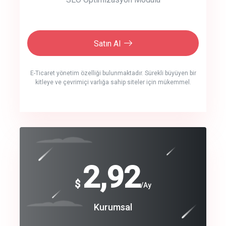
Satın Al
E-Ticaret yönetim özelliği bulunmaktadır. Sürekli büyüyen bir
kitleye ve çevrimiçi varlığa sahip siteler için mükemmel.
crm auto cync
click to call back
240
2,92
$
$
/year
/Ay
track energy costs
Coroprate
Kurumsal
predictive dialing