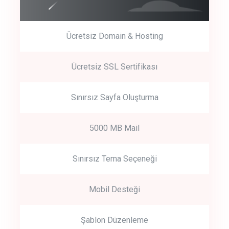
Ücretsiz Domain & Hosting
Get Started
Ücretsiz SSL Sertifikası
Start by trying our service for 30 days free trial no credit card
required.
Sınırsız Sayfa Oluşturma
5000 MB Mail
Sınırsız Tema Seçeneği
Mobil Desteği
Şablon Düzenleme