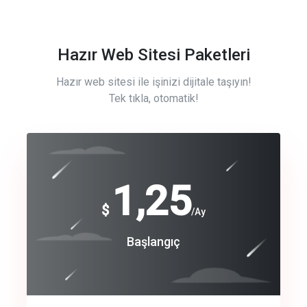
Hazır Web Sitesi Paketleri
Hazır web sitesi ile işinizi dijitale taşıyın!
Tek tıkla, otomatik!
Free
1,25
$
/Ay
Basic
Başlangıç